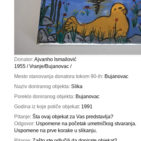
Donator:
Ajvanho Ismailović
1955 / Vranje/Bujanovac /
Mesto stanovanja donatora tokom 90-ih:
Bujanovac
Naziv doniranog objekta:
Slika
Poreklo doniranog objekta:
Bujanovac
Godina iz koje potiče objekat:
1991
Pitanje:
Šta ovaj objekat za Vas predstavlja?
Odgovor:
Uspomene na početak umetničkog stvaranja.
Uspomene na prve korake u slikanju.
Pitanje:
Zašto ste odlučili da donirate objekat?