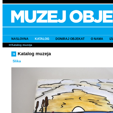
NASLOVNA
KATALOG
DONIRAJ OBJEKAT
O NAMA
I
Katalog muzeja
Katalog muzeja
Slika