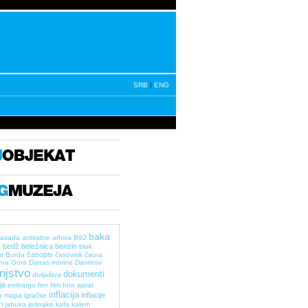
SRB
|
ENG
baka
asada
antiratne
arhiva
B92
bedž
beležnica
benzin
a
blok
časopis
t
Burda
časovnik
čaura
rna Gora
Danas novine
Danteov
injstvo
dokumenti
divljaštva
ja
embargo
fen
film
foto aprat
inflacija
inflacije
a mapa
igračke
i
jabuka
jednake
kafa
kalem