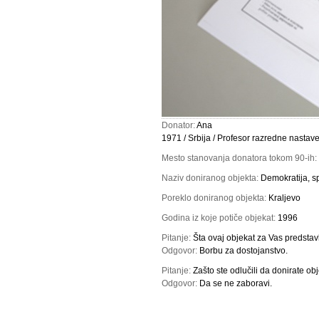
Donator:
Ana
1971 / Srbija / Profesor razredne nastave
Mesto stanovanja donatora tokom 90-ih:
Naziv doniranog objekta:
Demokratija, sp
Poreklo doniranog objekta:
Kraljevo
Godina iz koje potiče objekat:
1996
Pitanje:
Šta ovaj objekat za Vas predstav
Odgovor:
Borbu za dostojanstvo.
Pitanje:
Zašto ste odlučili da donirate ob
Odgovor:
Da se ne zaboravi.