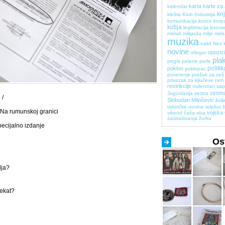
karta
karte za
kalendar
kn
klešta
Klub Industrija
komunikacija
korice
korp
kutija
legitimacija
letova
metak
milijarda
milje
miris
muzika
nakit
Nes 
novine
opozici
ofinger
pla
pegla
pelene
perle
politik
poklon
poklopac
poverenje
prašak za veš
privezak za ključeve
ram 
restrikcije
rođendan
sa
sirom
Jugoslavija
sestra
 /
Slobodan Milošević
šolj
tehničke novine
telefon
Na rumunskoj granici
vojska
vikend čaša
viza
zastrašivanja
žurka
ecijalno izdanje
Ost
lja?
jekat?