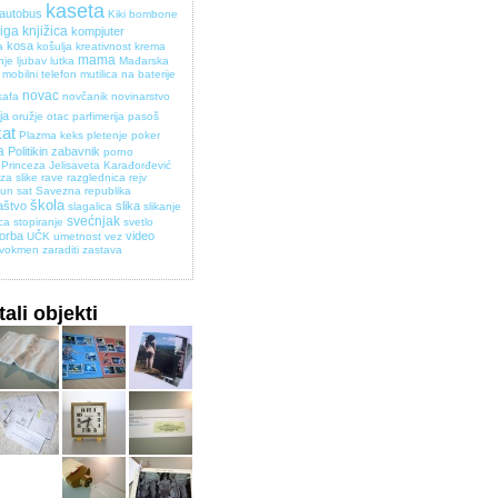
kaseta
 autobus
Kiki bombone
jiga
knjižica
kompjuter
kosa
a
košulja
kreativnost
krema
mama
nje
ljubav
lutka
Mađarska
mobilni telefon
mutilica na baterije
novac
kafa
novčanik
novinarstvo
ja
oružje
otac
parfimerija
pasoš
kat
Plazma keks
pletenje
poker
a
Politikin zabavnik
porno
Princeza Jelisaveta Karađorđević
za slike
rave
razglednica
rejv
pun
sat
Savezna republika
škola
aštvo
slika
slagalica
slikanje
svećnjak
ica
stopiranje
svetlo
torba
video
UČK
umetnost
vez
vokmen
zaraditi
zastava
ali objekti