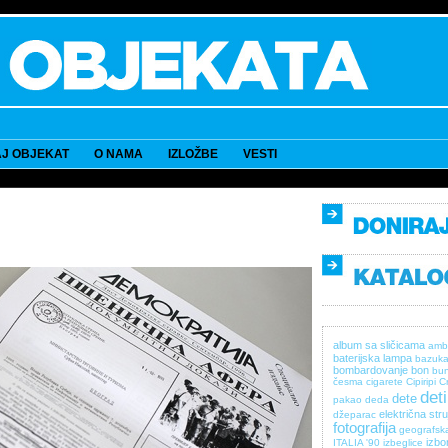
J OBJEKAT
O NAMA
IZLOŽBE
VESTI
album sa sličicama
amb
baterijska lampa
bazuk
bombardovanje
bon
bun
česma
cigarete
Cipiripi
C
det
dete
pakao
deda
električna stru
džeparac
fotografija
geografsk
izbor
ITALIA '90
izbeglice