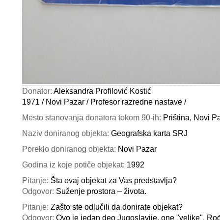
Donator:
Aleksandra Profilović Kostić
1971 / Novi Pazar / Profesor razredne nastave /
Mesto stanovanja donatora tokom 90-ih:
Priština, Novi P
Naziv doniranog objekta:
Geografska karta SRJ
Poreklo doniranog objekta:
Novi Pazar
Godina iz koje potiče objekat:
1992
Pitanje:
Šta ovaj objekat za Vas predstavlja?
Odgovor:
Suženje prostora – života.
Pitanje:
Zašto ste odlučili da donirate objekat?
Odgovor:
Ovo je jedan deo Jugoslavije, one "velike". R