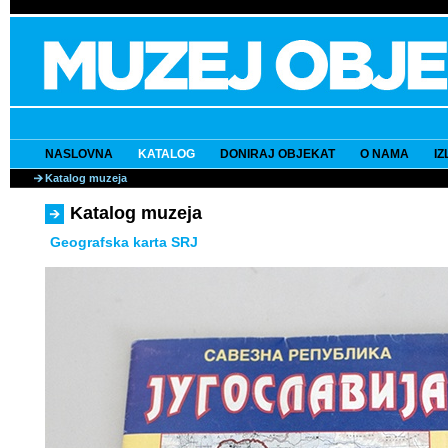
NASLOVNA
KATALOG
DONIRAJ OBJEKAT
O NAMA
I
Katalog muzeja
Katalog muzeja
Geografska karta SRJ