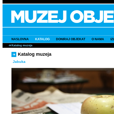
NASLOVNA
KATALOG
DONIRAJ OBJEKAT
O NAMA
I
Katalog muzeja
Katalog muzeja
Jabuka