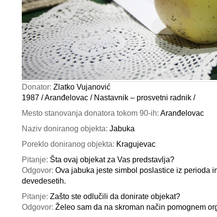
Donator:
Zlatko Vujanović
1987 / Aranđelovac / Nastavnik – prosvetni radnik /
Mesto stanovanja donatora tokom 90-ih:
Aranđelovac
Naziv doniranog objekta:
Jabuka
Poreklo doniranog objekta:
Kragujevac
Pitanje:
Šta ovaj objekat za Vas predstavlja?
Odgovor:
Ova jabuka jeste simbol poslastice iz perioda i
devedesetih.
Pitanje:
Zašto ste odlučili da donirate objekat?
Odgovor:
Želeo sam da na skroman način pomognem orga