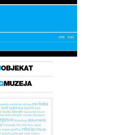
SRB
|
ENG
baka
asada
antiratne
arhiva
B92
bedž
beležnica
benzin
a
blok
časopis
t
Burda
časovnik
čaura
rna Gora
Danas novine
Danteov
injstvo
dokumenti
divljaštva
ja
embargo
fen
film
foto aprat
inflacija
inflacije
a mapa
igračke
i
jabuka
jednake
kafa
kalem