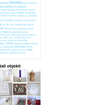
kaseta
 autobus
Kiki bombone
jiga
knjižica
kompjuter
kosa
a
košulja
kreativnost
krema
mama
nje
ljubav
lutka
Mađarska
mobilni telefon
mutilica na baterije
novac
kafa
novčanik
novinarstvo
ja
oružje
otac
parfimerija
pasoš
kat
Plazma keks
pletenje
poker
a
Politikin zabavnik
porno
Princeza Jelisaveta Karađorđević
za slike
rave
razglednica
rejv
pun
sat
Savezna republika
škola
aštvo
slika
slagalica
slikanje
svećnjak
ica
stopiranje
svetlo
torba
video
UČK
umetnost
vez
vokmen
zaraditi
zastava
ali objekti