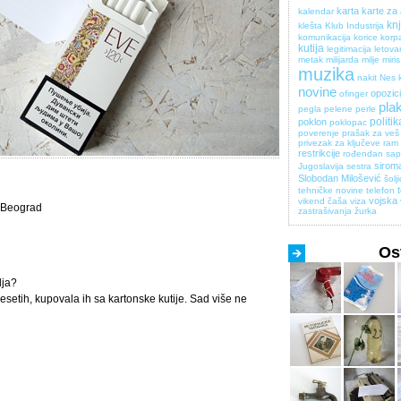
karta
karte za
kalendar
kn
klešta
Klub Industrija
komunikacija
korice
korp
kutija
legitimacija
letova
metak
milijarda
milje
miris
muzika
nakit
Nes 
novine
opozici
ofinger
pla
pegla
pelene
perle
politik
poklon
poklopac
poverenje
prašak za veš
privezak za ključeve
ram 
restrikcije
rođendan
sa
sirom
Jugoslavija
sestra
Slobodan Milošević
šolj
tehničke novine
telefon
vojska
vikend čaša
viza
Beograd
zastrašivanja
žurka
Ost
lja?
setih, kupovala ih sa kartonske kutije. Sad više ne