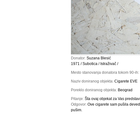
Donator:
Suzana Blesić
1971 / Subotica / Istraživač /
Mesto stanovanja donatora tokom 90-ih:
Naziv doniranog objekta:
Cigarete EVE
Poreklo doniranog objekta:
Beograd
Pitanje:
Šta ovaj objekat za Vas predstav
Odgovor:
Ove cigarete sam pušila devede
pušim.