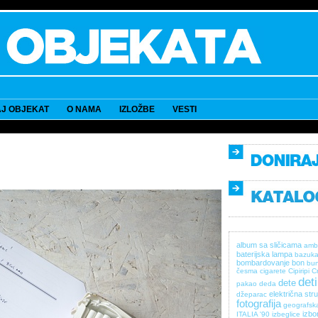
J OBJEKAT
O NAMA
IZLOŽBE
VESTI
album sa sličicama
amb
baterijska lampa
bazuk
bombardovanje
bon
bun
česma
cigarete
Cipiripi
C
det
dete
pakao
deda
električna stru
džeparac
fotografija
geografsk
izbor
ITALIA '90
izbeglice