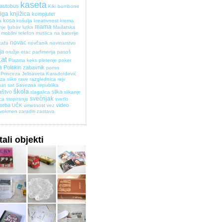
kaseta
 autobus
Kiki bombone
jiga
knjižica
kompjuter
kosa
a
košulja
kreativnost
krema
mama
nje
ljubav
lutka
Mađarska
mobilni telefon
mutilica na baterije
novac
kafa
novčanik
novinarstvo
ja
oružje
otac
parfimerija
pasoš
kat
Plazma keks
pletenje
poker
a
Politikin zabavnik
porno
Princeza Jelisaveta Karađorđević
za slike
rave
razglednica
rejv
pun
sat
Savezna republika
škola
aštvo
slika
slagalica
slikanje
svećnjak
ica
stopiranje
svetlo
torba
video
UČK
umetnost
vez
vokmen
zaraditi
zastava
ali objekti