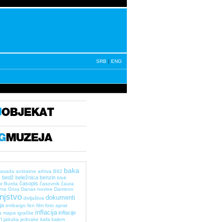
SRB
|
ENG
baka
asada
antiratne
arhiva
B92
bedž
beležnica
benzin
a
blok
časopis
t
Burda
časovnik
čaura
rna Gora
Danas novine
Danteov
injstvo
dokumenti
divljaštva
ja
embargo
fen
film
foto aprat
inflacija
inflacije
a mapa
igračke
i
jabuka
jednake
kafa
kalem