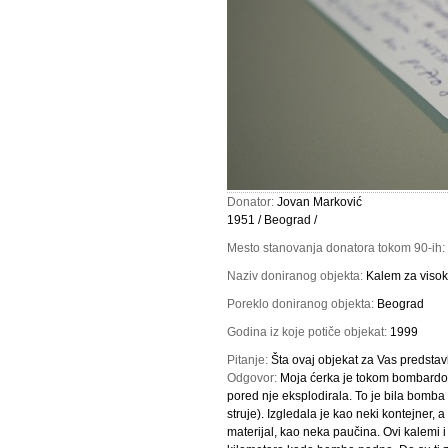
Donator:
Jovan Marković
1951 / Beograd /
Mesto stanovanja donatora tokom 90-ih:
Naziv doniranog objekta:
Kalem za visoko 
Poreklo doniranog objekta:
Beograd
Godina iz koje potiče objekat:
1999
Pitanje:
Šta ovaj objekat za Vas predstav
Odgovor:
Moja ćerka je tokom bombardov
pored nje eksplodirala. To je bila bomba 
struje). Izgledala je kao neki kontejner, 
materijal, kao neka paučina. Ovi kalemi 