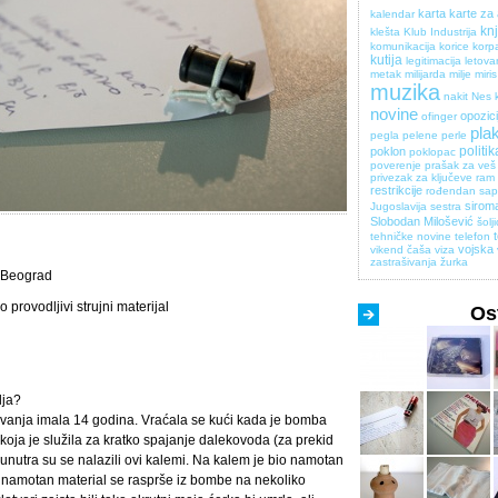
karta
karte za
kalendar
kn
klešta
Klub Industrija
komunikacija
korice
korp
kutija
legitimacija
letova
metak
milijarda
milje
miris
muzika
nakit
Nes 
novine
opozici
ofinger
pla
pegla
pelene
perle
politik
poklon
poklopac
poverenje
prašak za veš
privezak za ključeve
ram 
restrikcije
rođendan
sa
sirom
Jugoslavija
sestra
Slobodan Milošević
šolj
tehničke novine
telefon
vojska
vikend čaša
viza
zastrašivanja
žurka
Beograd
provodljivi strujni materijal
Ost
lja?
anja imala 14 godina. Vraćala se kući kada je bomba
koja je služila za kratko spajanje dalekovoda (za prekid
a unutra su se nalazili ovi kalemi. Na kalem je bio namotan
i namotan material se rasprše iz bombe na nekoliko