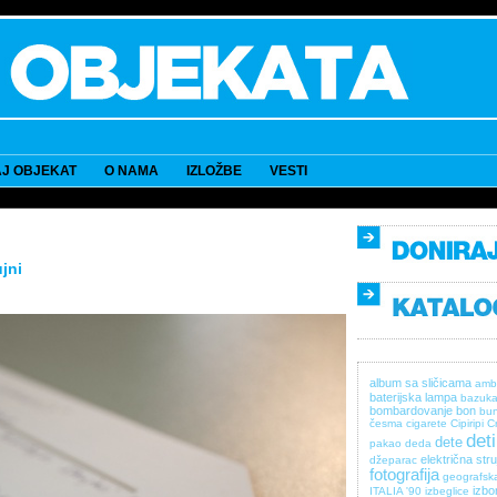
J OBJEKAT
O NAMA
IZLOŽBE
VESTI
jni
album sa sličicama
amb
baterijska lampa
bazuk
bombardovanje
bon
bun
česma
cigarete
Cipiripi
C
det
dete
pakao
deda
električna stru
džeparac
fotografija
geografsk
izbor
ITALIA '90
izbeglice