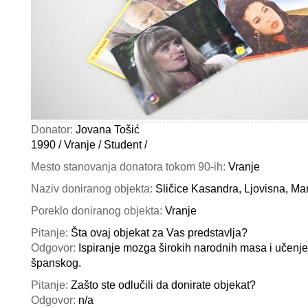
Donator:
Jovana Tošić
1990 / Vranje / Student /
Mesto stanovanja donatora tokom 90-ih:
Vranje
Naziv doniranog objekta:
Sličice Kasandra, Ljovisna, Mar
Poreklo doniranog objekta:
Vranje
Pitanje:
Šta ovaj objekat za Vas predstavlja?
Odgovor:
Ispiranje mozga širokih narodnih masa i učenje 
španskog.
Pitanje:
Zašto ste odlučili da donirate objekat?
Odgovor:
n/a