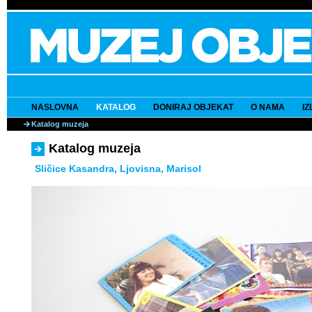
NASLOVNA
KATALOG
DONIRAJ OBJEKAT
O NAMA
I
Katalog muzeja
Katalog muzeja
Sličice Kasandra, Ljovisna, Marisol