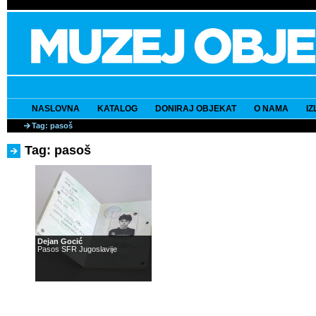
NASLOVNA
KATALOG
DONIRAJ OBJEKAT
O NAMA
I
Tag: pasoš
Tag: pasoš
Dejan Gocić
Pasos SFR Jugoslavije