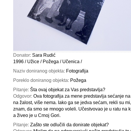
Donator:
Sara Rudić
1996 / Užice / Požega / Učenica /
Naziv doniranog objekta:
Fotografija
Poreklo doniranog objekta:
Požega
Pitanje:
Šta ovaj objekat za Vas predstavlja?
Odgovor:
Ova fotografija za mene predstavlja sećanje na
na žalost, više nema. Iako ga se jedva sećam, rekli su m
znam, da smo se mnogo voleli. Učestvovao je u ratu na k
a živeo je u Crnoj Gori.
Pitanje:
Zašto ste odlučili da donirate objekat?