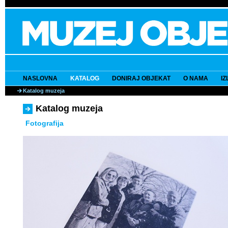
NASLOVNA
KATALOG
DONIRAJ OBJEKAT
O NAMA
I
Katalog muzeja
Katalog muzeja
Fotografija