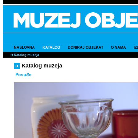
NASLOVNA
KATALOG
DONIRAJ OBJEKAT
O NAMA
I
Katalog muzeja
Katalog muzeja
Posuđe