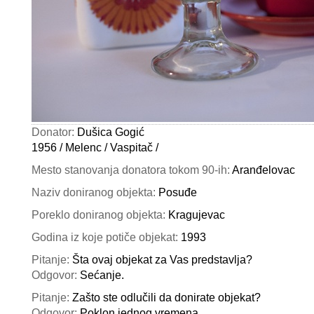
Donator:
Dušica Gogić
1956 / Melenc / Vaspitač /
Mesto stanovanja donatora tokom 90-ih:
Aranđelovac
Naziv doniranog objekta:
Posuđe
Poreklo doniranog objekta:
Kragujevac
Godina iz koje potiče objekat:
1993
Pitanje:
Šta ovaj objekat za Vas predstavlja?
Odgovor:
Sećanje.
Pitanje:
Zašto ste odlučili da donirate objekat?
Odgovor:
Poklon jednog vremena.