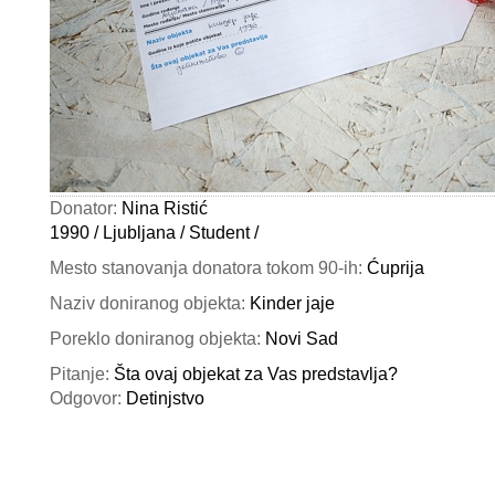
Donator:
Nina Ristić
1990 / Ljubljana / Student /
Mesto stanovanja donatora tokom 90-ih:
Ćuprija
Naziv doniranog objekta:
Kinder jaje
Poreklo doniranog objekta:
Novi Sad
Pitanje:
Šta ovaj objekat za Vas predstavlja?
Odgovor:
Detinjstvo