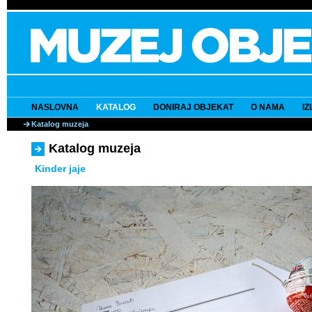
NASLOVNA
KATALOG
DONIRAJ OBJEKAT
O NAMA
I
Katalog muzeja
Katalog muzeja
Kinder jaje