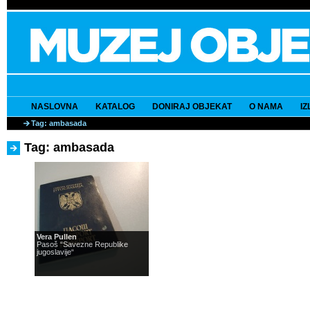
NASLOVNA
KATALOG
DONIRAJ OBJEKAT
O NAMA
I
Tag: ambasada
Tag: ambasada
Vera Pullen
Pasoš “Savezne Republike
jugoslavije“