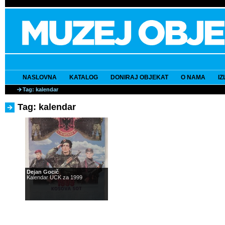
NASLOVNA
KATALOG
DONIRAJ OBJEKAT
O NAMA
I
Tag: kalendar
Tag: kalendar
Dejan Gocič
Kalendar UCK za 1999