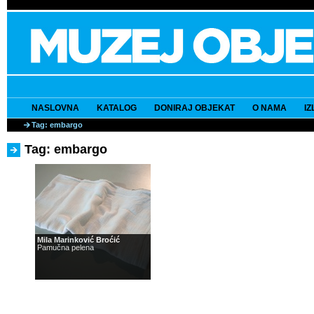
NASLOVNA
KATALOG
DONIRAJ OBJEKAT
O NAMA
I
Tag: embargo
Tag: embargo
Mila Marinković Broćić
Pamučna pelena