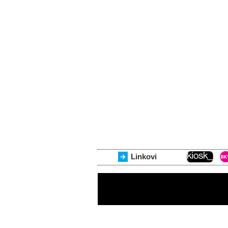
Linkovi