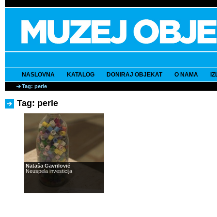
NASLOVNA
KATALOG
DONIRAJ OBJEKAT
O NAMA
I
Tag: perle
Tag: perle
Nataša Gavrilović
Neuspela investicija