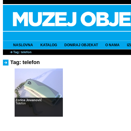
NASLOVNA
KATALOG
DONIRAJ OBJEKAT
O NAMA
I
Tag: telefon
Tag: telefon
Zorica Jovanović
Telefon